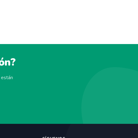
ión?
 están