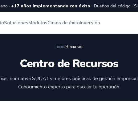
ano ·
+17 años implementando con éxito
· Dueños del código · S
to
Soluciones
Módulos
Casos de éxito
Inversión
Inicio
/
Recursos
Centro de Recursos
uías, normativa SUNAT y mejores prácticas de gestión empresaria
Conocimiento experto para escalar tu operación.